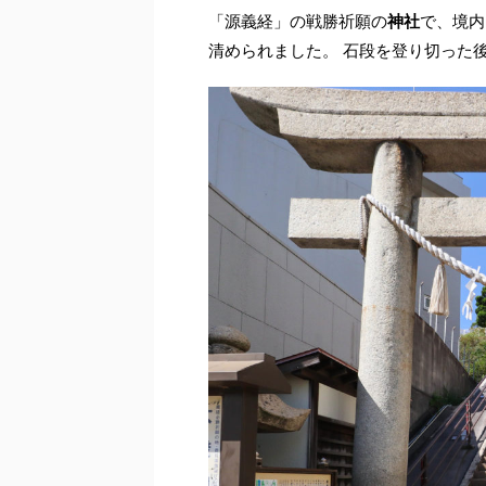
「源義経」の戦勝祈願の
神社
で、境内
清められました。 石段を登り切った