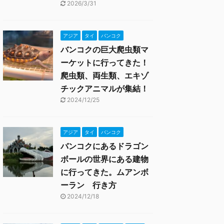
2026/3/31
アジア
タイ
バンコク
バンコクの巨大爬虫類マ
ーケットに行ってきた！
爬虫類、両生類、エキゾ
チックアニマルが集結！
2024/12/25
アジア
タイ
バンコク
バンコクにあるドラゴン
ボールの世界にある建物
に行ってきた。ムアンボ
ーラン 行き方
2024/12/18