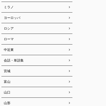
ミラノ
ヨーロッパ
ロシア
ローマ
中近東
会話・単語集
宮城
富山
山口
山形