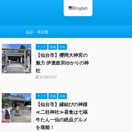
English
会話・単語集
アジア
宮城
日本
【仙台市】櫻岡大神宮の
魅力 伊達政宗ゆかりの神
社
2026/3/31
アジア
宮城
日本
【仙台市】縁結びの神様
≪二柱神社≫昼食は七福
牛たん一仙の絶品グルメ
を堪能！