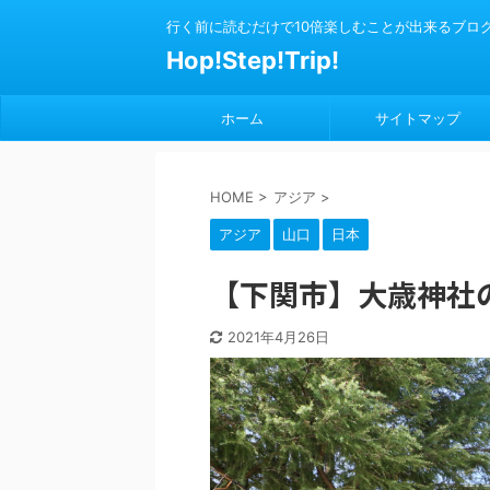
行く前に読むだけで10倍楽しむことが出来るブロ
Hop!Step!Trip!
ホーム
サイトマップ
HOME
>
アジア
>
アジア
山口
日本
【下関市】大歳神社
2021年4月26日