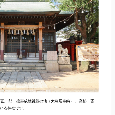
石正一郎 攘夷成就祈願の地（大鳥居奉納） 、高杉 晋
いる神社です。