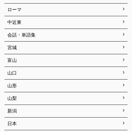
ローマ
中近東
会話・単語集
宮城
富山
山口
山形
山梨
新潟
日本