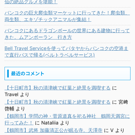
仙の絶品グルメを堪能！
バンコクの巨大爬虫類マーケットに行ってきた！爬虫類、
両生類、エキゾチックアニマルが集結！
バンコクにあるドラゴンボールの世界にある建物に行って
きた。ムアンボーラン 行き方
Bell Travel Serviceを使ってパタヤからバンコクの空港ま
で直行バスで帰る(ベルトラベルサービス)
最近のコメント
【十日町市】秋の清津峡で紅葉と絶景を満喫する
に
Travel
より
【十日町市】秋の清津峡で紅葉と絶景を満喫する
に
宮﨑
啓輔
より
【鶴岡市】学問の神・菅原道真を祀る神社 鶴岡天満宮に
行ってみた！
に
Nataliia
より
【鶴岡市】武将 加藤清正公が眠る寺。天澤寺
に
V
より