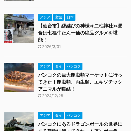
アジア
宮城
日本
【仙台市】縁結びの神様≪二柱神社≫昼
食は七福牛たん一仙の絶品グルメを堪
能！
2026/3/31
アジア
タイ
バンコク
バンコクの巨大爬虫類マーケットに行っ
てきた！爬虫類、両生類、エキゾチック
アニマルが集結！
2024/12/25
アジア
タイ
バンコク
バンコクにあるドラゴンボールの世界に