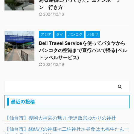
ある建物に行ってきた。ムアンボーラ
ン 行き方
2024/12/18
アジア
タイ
バンコク
パタヤ
Bell Travel Serviceを使ってパタヤから
バンコクの空港まで直行バスで帰る(ベル
トラベルサービス)
2024/12/19
最近の投稿
【仙台市】櫻岡大神宮の魅力 伊達政宗ゆかりの神社
【仙台市】縁結びの神様≪二柱神社≫昼食は七福牛たん一