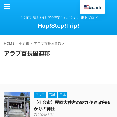
English
行く前に読むだけで10倍楽しむことが出来るブログ
Hop!Step!Trip!
HOME
>
中近東
>
アラブ首長国連邦
>
アラブ首長国連邦
アジア
宮城
日本
【仙台市】櫻岡大神宮の魅力 伊達政宗ゆ
かりの神社
2026/3/31