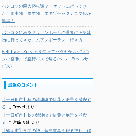
バンコクの巨大爬虫類マーケットに行ってき
た！爬虫類、両生類、エキゾチックアニマルが
集結！
バンコクにあるドラゴンボールの世界にある建
物に行ってきた。ムアンボーラン 行き方
Bell Travel Serviceを使ってパタヤからバンコ
クの空港まで直行バスで帰る(ベルトラベルサー
ビス)
最近のコメント
【十日町市】秋の清津峡で紅葉と絶景を満喫す
る
に
Travel
より
【十日町市】秋の清津峡で紅葉と絶景を満喫す
る
に
宮﨑啓輔
より
【鶴岡市】学問の神・菅原道真を祀る神社 鶴