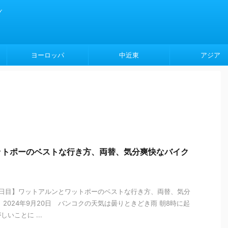
グ
ヨーロッパ
中近東
アジア
ットポーのベストな行き方、両替、気分爽快なバイク
2日目】ワットアルンとワットポーのベストな行き方、両替、気分
2024年9月20日 バンコクの天気は曇りときどき雨 朝8時に起
いことに ...