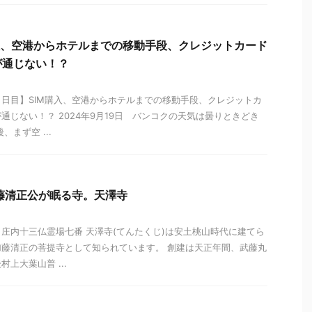
入、空港からホテルまでの移動手段、クレジットカード
が通じない！？
日目】SIM購入、空港からホテルまでの移動手段、クレジットカ
通じない！？ 2024年9月19日 バンコクの天気は曇りときどき
まず空 ...
藤清正公が眠る寺。天澤寺
庄内十三仏霊場七番 天澤寺(てんたくじ)は安土桃山時代に建てら
藤清正の菩提寺として知られています。 創建は天正年間、武藤丸
上大葉山普 ...