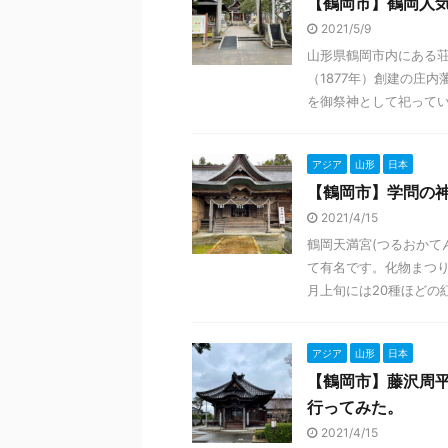
【鶴岡市】鶴岡人
2021/5/9
山形県鶴岡市内にある荘
（1877年）創建の庄
を御祭神として祀っていま
アジア
山形
日本
【鶴岡市】学問の
2021/4/15
鶴岡天満宮(つるおかて
て有名です。化物まつり
月上旬には20種ほどの紅梅
アジア
山形
日本
【鶴岡市】藤沢周平
行ってみた。
2021/4/15