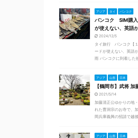
アジア
タイ
バンコク
バンコク SIM購
が使えない、英語
2024/12/5
タイ旅行 バンコク【１
ードが使えない、英語が
雨 バンコクに到着した後、
アジア
山形
日本
【鶴岡市】武将 加
2021/5/14
加藤清正公ゆかりの地・
れた曹洞宗のお寺で、加
岡兵庫義興の招請で越後村
アジア
山形
日本