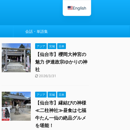
English
会話・単語集
アジア
宮城
日本
【仙台市】櫻岡大神宮の
魅力 伊達政宗ゆかりの神
社
2026/3/31
アジア
宮城
日本
【仙台市】縁結びの神様
≪二柱神社≫昼食は七福
牛たん一仙の絶品グルメ
を堪能！