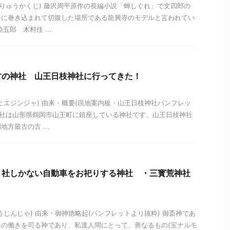
 りゅうかくじ) 藤沢周平原作の長編小説「蝉しぐれ」で文四郎の
争に巻き込まれて切腹した場所である龍興寺のモデルと言われてい
五郎 木村佳 ...
古の神社 山王日枝神社に行ってきた！
ヒエジンジャ) 由来・概要(現地案内板・山王日枝神社パンフレッ
神社は山形県鶴岡市山王町に鎮座している神社です。山王日枝神社
方最古の古 ...
２社しかない自動車をお祀りする神社 ・三寳荒神社
うじんじゃ) 由来・御神徳略起(パンフレットより抜粋) 御斎神であ
の働きを司る神であり、私達人間にとって、善なるもの(宝ナルモ