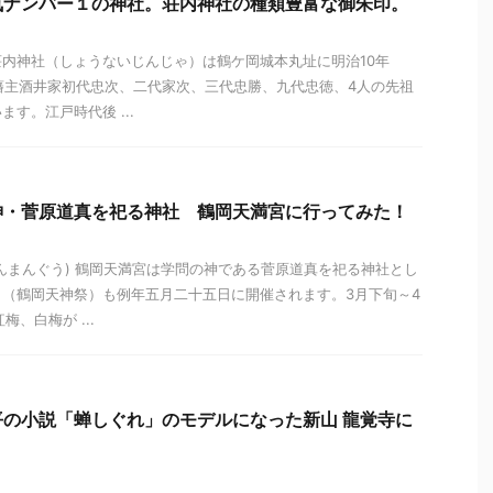
気ナンバー１の神社。荘内神社の種類豊富な御朱印。
内神社（しょうないじんじゃ）は鶴ケ岡城本丸址に明治10年
内藩主酒井家初代忠次、二代家次、三代忠勝、九代忠徳、4人の先祖
す。江戸時代後 ...
神・菅原道真を祀る神社 鶴岡天満宮に行ってみた！
んまんぐう) 鶴岡天満宮は学問の神である菅原道真を祀る神社とし
（鶴岡天神祭）も例年五月二十五日に開催されます。3月下旬～4
、白梅が ...
の小説「蝉しぐれ」のモデルになった新山 龍覚寺に