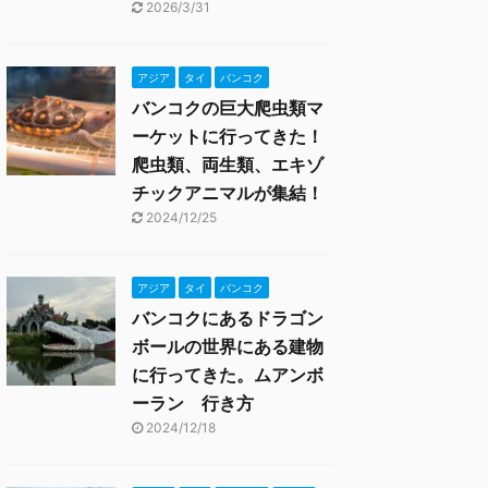
2026/3/31
アジア
タイ
バンコク
バンコクの巨大爬虫類マ
ーケットに行ってきた！
爬虫類、両生類、エキゾ
チックアニマルが集結！
2024/12/25
アジア
タイ
バンコク
バンコクにあるドラゴン
ボールの世界にある建物
に行ってきた。ムアンボ
ーラン 行き方
2024/12/18