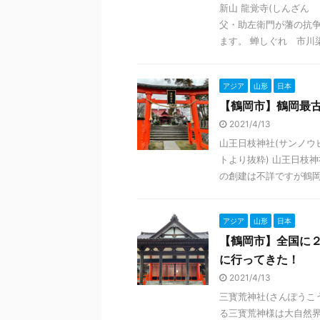
新山 龍覚寺(しんざん
父・助左衛門が藩の抗
ます。 蝉しぐれ 市川染
アジア
山形
日本
【鶴岡市】鶴岡最
2021/4/13
山王日枝神社(サンノウ
トより抜粋) 山王日枝
の創建は不詳ですが鶴岡地
アジア
山形
日本
【鶴岡市】全国に
に行ってきた！
2021/4/13
三寳荒神社(さんぽうこ
る三寳荒神様は大自然界