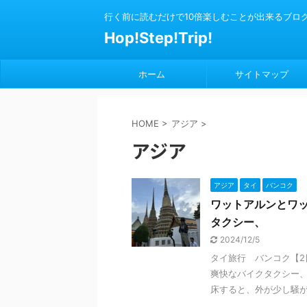
行く前に読むだけで10倍楽しむことが出来るブロ
Hop!Step!Trip!
ホーム
サイトマップ
HOME
>
アジア
>
アジア
アジア
タイ
バンコク
ワットアルンとワ
タクシー、
2024/12/5
タイ旅行 バンコク【
爽快なバイクタクシー、 
床すると、外が少し騒がし