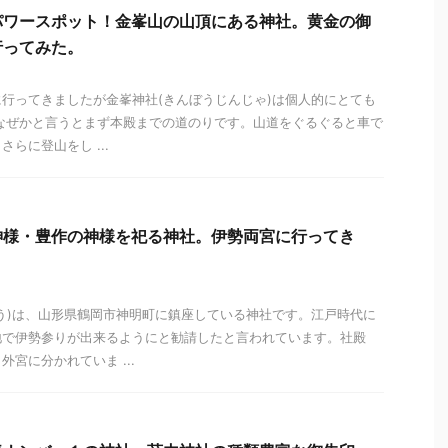
パワースポット！金峯山の山頂にある神社。黄金の御
行ってみた。
行ってきましたが金峯神社(きんぼうじんじゃ)は個人的にとても
なぜかと言うとまず本殿までの道のりです。山道をぐるぐると車で
らに登山をし ...
神様・豊作の神様を祀る神社。伊勢両宮に行ってき
う)は、山形県鶴岡市神明町に鎮座している神社です。江戸時代に
地で伊勢参りが出来るようにと勧請したと言われています。社殿
宮に分かれていま ...