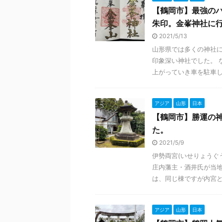
【鶴岡市】最強の
朱印。金峯神社に
2021/5/13
山形県では多くの神社に
印象深い神社でした。 
上がっていき車を駐車しさ
アジア
山形
日本
【鶴岡市】勝運の
た。
2021/5/9
伊勢両宮(いせりょうぐ
庄内藩主・酒井氏が当
は、同じ棟ですが内宮と外
アジア
山形
日本