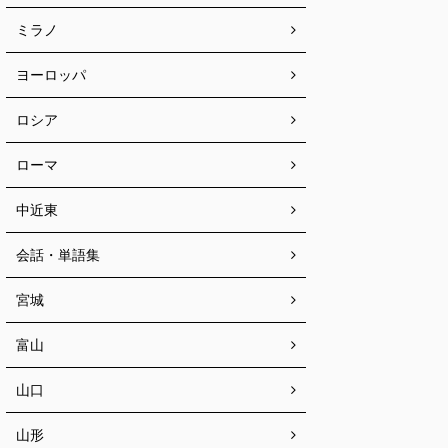
ミラノ
ヨーロッパ
ロシア
ローマ
中近東
会話・単語集
宮城
富山
山口
山形