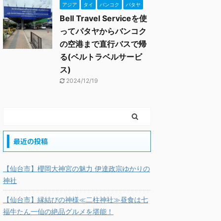
アジア
タイ
バンコク
パタヤ
Bell Travel Serviceを使
ってパタヤからバンコク
の空港まで直行バスで帰
る(ベルトラベルサービ
ス)
2024/12/19
最近の投稿
【仙台市】櫻岡大神宮の魅力 伊達政宗ゆかりの
神社
【仙台市】縁結びの神様≪二柱神社≫昼食は七
福牛たん一仙の絶品グルメを堪能！